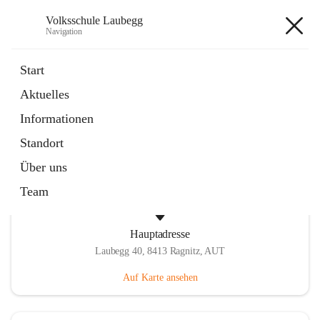
Volksschule Laubegg
Navigation
Volksschule Laubegg
Start
Aktuelles
öffnet
Termine 25/26
Informationen
in
Artikel
neuem
Standort
Tab
Über uns
Team
Hauptadresse
Laubegg 40, 8413 Ragnitz, AUT
Auf Karte ansehen