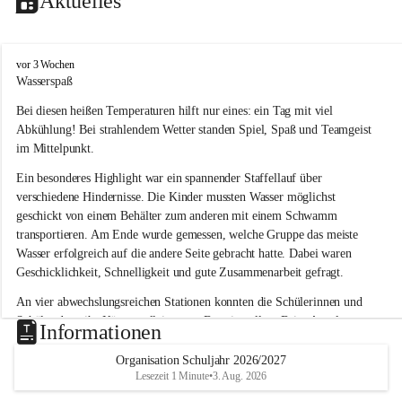
Aktuelles
V
vor 3 Wochen
o
Wasserspaß 
l
Bei diesen heißen Temperaturen hilft nur eines: ein Tag mit viel 
k
s
Abkühlung! Bei strahlendem Wetter standen Spiel, Spaß und Teamgeist 
s
im Mittelpunkt.
c
h
Ein besonderes Highlight war ein spannender Staffellauf über 
u
verschiedene Hindernisse. Die Kinder mussten Wasser möglichst 
l
geschickt von einem Behälter zum anderen mit einem Schwamm 
e
transportieren. Am Ende wurde gemessen, welche Gruppe das meiste 
L
Wasser erfolgreich auf die andere Seite gebracht hatte. Dabei waren 
a
Geschicklichkeit, Schnelligkeit und gute Zusammenarbeit gefragt.
u
b
An vier abwechslungsreichen Stationen konnten die Schülerinnen und 
e
Schüler dann ihr Können allein unter Beweis stellen. Beim Angeln 
g
Informationen
g
waren Geduld und Fingerspitzengefühl gefragt, während beim 
Zielschießen mit Wasserpistolen oder Schwämmen Treffsicherheit 
Organisation Schuljahr 2026/2027
Lesezeit 1 Minute
•
3. Aug. 2026
bewiesen werden musste. 