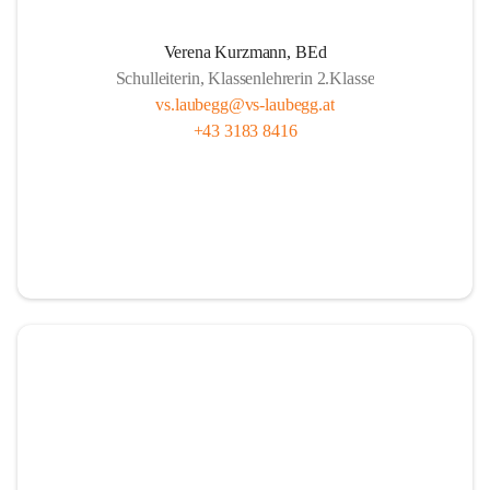
A
lle sind wichtig, ob fern oder nah.
Verena Kurzmann, BEd
U
nterricht bunt, mit Herz und mit Sinn,
Schulleiterin, Klassenlehrerin 2.Klasse
B
ücher und Pausen – das gehört hier hin.
vs.laubegg@vs-laubegg.at
+43 3183 8416
E
ntdecken, forschen, neugierig sein,
G
emeinsam stark, niemand ist allein,
G
roß und Klein unterstützen sich,  
in Laubegg da zählt das Wir ganz sicherlich.