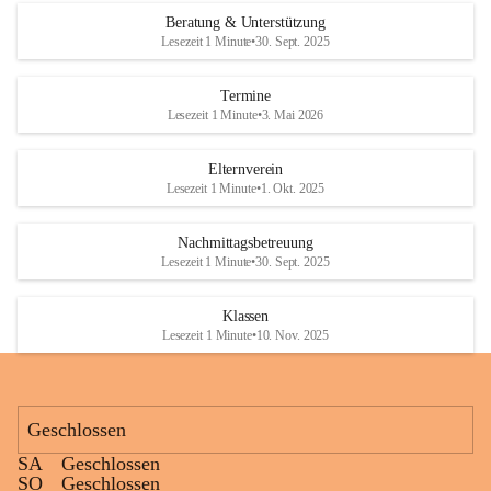
Den krönenden Abschluss bildete eine ausgelassene Wasserschlacht. 
Beratung & Unterstützung
Niemand blieb trocken, und die Kinder genossen die willkommene 
Lesezeit 1 Minute
•
30. Sept. 2025
Abkühlung bei sommerlichen Temperaturen. Mit vielen lachenden 
Gesichtern und schönen gemeinsamen Erinnerungen endete ein 
Termine
gelungener Tag.
Lesezeit 1 Minute
•
3. Mai 2026
Elternverein
Lesezeit 1 Minute
•
1. Okt. 2025
Nachmittagsbetreuung
Lesezeit 1 Minute
•
30. Sept. 2025
Klassen
Lesezeit 1 Minute
•
10. Nov. 2025
Geschlossen
SA
Geschlossen
SO
Geschlossen