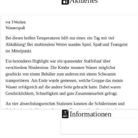
Aktuelles
V
vor 3 Wochen
o
Wasserspaß 
l
Bei diesen heißen Temperaturen hilft nur eines: ein Tag mit viel 
k
s
Abkühlung! Bei strahlendem Wetter standen Spiel, Spaß und Teamgeist 
s
im Mittelpunkt.
c
h
Ein besonderes Highlight war ein spannender Staffellauf über 
u
verschiedene Hindernisse. Die Kinder mussten Wasser möglichst 
l
geschickt von einem Behälter zum anderen mit einem Schwamm 
e
transportieren. Am Ende wurde gemessen, welche Gruppe das meiste 
L
Wasser erfolgreich auf die andere Seite gebracht hatte. Dabei waren 
a
Geschicklichkeit, Schnelligkeit und gute Zusammenarbeit gefragt.
u
b
An vier abwechslungsreichen Stationen konnten die Schülerinnen und 
e
Schüler dann ihr Können allein unter Beweis stellen. Beim Angeln 
g
Informationen
g
waren Geduld und Fingerspitzengefühl gefragt, während beim 
Zielschießen mit Wasserpistolen oder Schwämmen Treffsicherheit 
bewiesen werden musste. 