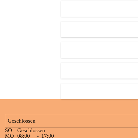
Den krönenden Abschluss bildete eine ausgelassene Wasserschlacht. 
Niemand blieb trocken, und die Kinder genossen die willkommene 
Abkühlung bei sommerlichen Temperaturen. Mit vielen lachenden 
Gesichtern und schönen gemeinsamen Erinnerungen endete ein 
gelungener Tag.
Geschlossen
SO
Geschlossen
MO
08:00
-
17:00