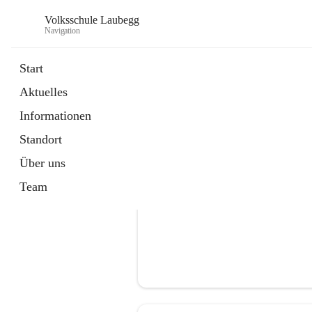
Volksschule Laubegg
Navigation
Start
Aktuelles
öffnet
Termine 25/26
Informationen
in
Artikel
neuem
Standort
Tab
Über uns
Team