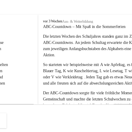
V
vor 3 Wochen
Aus- & Weiterbildung
o
ABC-Countdown – Mit Spaß in die Sommerferien
l
Die letzten Wochen des Schuljahres standen ganz im Z
k
s
se 
ABC-Countdowns
. An jedem Schultag erwartete die K
s
n 
zum jeweiligen Anfangsbuchstaben des Alphabets eine
c
Aktion.
h
u
elten 
So starteten wir beispielsweise mit 
A wie Apfeltag
, es 
l
en 
Blauer Tag
, 
K wie Kuscheltiertag, L wie Lesetag, T wi
e
nd 
oder V wie Verkleidetag
 . Jeden Tag gab es etwas Neu
L
nen 
und alle freuten sich auf die abwechslungsreichen Akti
a
u
Der ABC-Countdown sorgte für viele fröhliche Moment
b
 
Gemeinschaft und machte die letzten Schulwochen zu
e
ser 
besonderen Erlebnis. Mit viel Freude, Kreativität und
g
g
r 
konnten wir das Schuljahr gemeinsam ausklingen lasse
 
nelle 