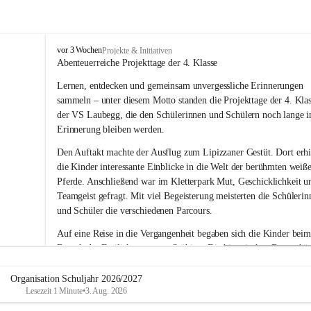
V
vor 3 Wochen
Projekte & Initiativen
o
Abenteuerreiche Projekttage der 4. Klasse
l
Lernen, entdecken und gemeinsam unvergessliche Erinnerungen 
k
s
sammeln – unter diesem Motto standen die Projekttage der 4. Klas
s
der VS Laubegg, die den Schülerinnen und Schülern noch lange i
c
Erinnerung bleiben werden.
h
u
Den Auftakt machte der Ausflug zum Lipizzaner Gestüt. Dort erhi
l
die Kinder interessante Einblicke in die Welt der berühmten weiß
e
Pferde. Anschließend war im Kletterpark Mut, Geschicklichkeit u
L
Teamgeist gefragt. Mit viel Begeisterung meisterten die Schülerin
a
und Schüler die verschiedenen Parcours.
u
b
Auf eine Reise in die Vergangenheit begaben sich die Kinder beim
e
Besuch des Freilichtmuseums Stübing. Die historischen Bauernhäu
g
g
und Werkstätten vermittelten anschaulich, wie die Menschen frühe
gelebt und gearbeitet haben. Mit großem Interesse entdeckte die 4.
Organisation Schuljahr 2026/2027
Lesezeit 1 Minute
•
3. Aug. 2026
Klasse viele spannende Details und durfte auch so manche traditio
Technik ausprobieren.