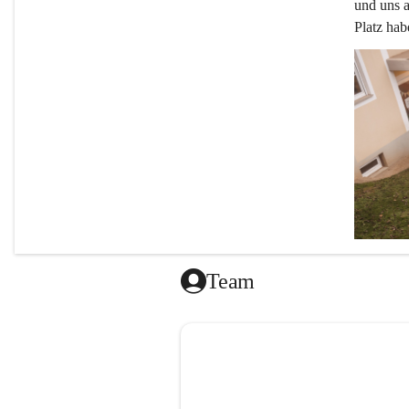
und uns a
Platz ha
Team