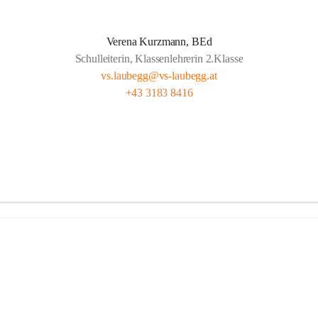
t Freude, das ist doch klar ,
Verena Kurzmann, BEd
Schulleiterin, Klassenlehrerin 2.Klasse
d wichtig, ob fern oder nah.
vs.laubegg@vs-laubegg.at
ht bunt, mit Herz und mit Sinn,
+43 3183 8416
nd Pausen – das gehört hier hin.
n, forschen, neugierig sein,
m stark, niemand ist allein,
 Klein unterstützen sich,  
g da zählt das Wir ganz sicherlich.