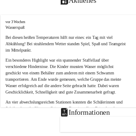
Aktuelles
V
vor 3 Wochen
o
Wasserspaß 
l
Bei diesen heißen Temperaturen hilft nur eines: ein Tag mit viel 
k
s
Abkühlung! Bei strahlendem Wetter standen Spiel, Spaß und Teamgeist 
s
im Mittelpunkt.
c
h
Ein besonderes Highlight war ein spannender Staffellauf über 
u
verschiedene Hindernisse. Die Kinder mussten Wasser möglichst 
l
geschickt von einem Behälter zum anderen mit einem Schwamm 
e
transportieren. Am Ende wurde gemessen, welche Gruppe das meiste 
L
Wasser erfolgreich auf die andere Seite gebracht hatte. Dabei waren 
a
Geschicklichkeit, Schnelligkeit und gute Zusammenarbeit gefragt.
u
b
An vier abwechslungsreichen Stationen konnten die Schülerinnen und 
e
Schüler dann ihr Können allein unter Beweis stellen. Beim Angeln 
g
Informationen
g
waren Geduld und Fingerspitzengefühl gefragt, während beim 
Zielschießen mit Wasserpistolen oder Schwämmen Treffsicherheit 
bewiesen werden musste. 