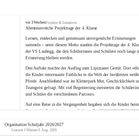
V
vor 3 Wochen
Projekte & Initiativen
o
Abenteuerreiche Projekttage der 4. Klasse
l
Lernen, entdecken und gemeinsam unvergessliche Erinnerungen 
k
s
sammeln – unter diesem Motto standen die Projekttage der 4. Klas
s
der VS Laubegg, die den Schülerinnen und Schülern noch lange i
c
Erinnerung bleiben werden.
h
u
Den Auftakt machte der Ausflug zum Lipizzaner Gestüt. Dort erhi
l
die Kinder interessante Einblicke in die Welt der berühmten weiß
e
Pferde. Anschließend war im Kletterpark Mut, Geschicklichkeit u
L
Teamgeist gefragt. Mit viel Begeisterung meisterten die Schülerin
a
und Schüler die verschiedenen Parcours.
u
b
Auf eine Reise in die Vergangenheit begaben sich die Kinder beim
e
Besuch des Freilichtmuseums Stübing. Die historischen Bauernhäu
g
g
und Werkstätten vermittelten anschaulich, wie die Menschen frühe
gelebt und gearbeitet haben. Mit großem Interesse entdeckte die 4.
Organisation Schuljahr 2026/2027
Lesezeit 1 Minute
•
3. Aug. 2026
Klasse viele spannende Details und durfte auch so manche traditio
Technik ausprobieren.