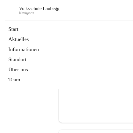
Volksschule Laubegg
Navigation
Start
Aktuelles
öffnet
Termine 25/26
Informationen
in
Artikel
neuem
Standort
Tab
Über uns
Team