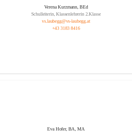
t Freude, das ist doch klar ,
Verena Kurzmann, BEd
Schulleiterin, Klassenlehrerin 2.Klasse
d wichtig, ob fern oder nah.
vs.laubegg@vs-laubegg.at
ht bunt, mit Herz und mit Sinn,
+43 3183 8416
nd Pausen – das gehört hier hin.
n, forschen, neugierig sein,
m stark, niemand ist allein,
 Klein unterstützen sich,  
g da zählt das Wir ganz sicherlich.
Eva Hofer, BA, MA