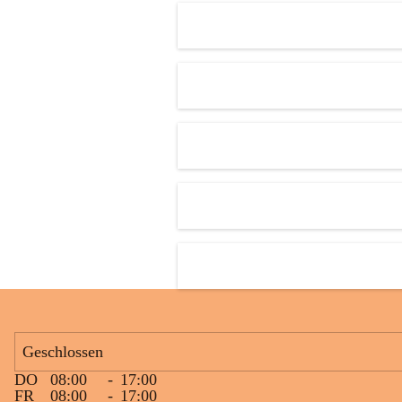
Den krönenden Abschluss bildete eine ausgelassene Wasserschlacht. 
Niemand blieb trocken, und die Kinder genossen die willkommene 
Abkühlung bei sommerlichen Temperaturen. Mit vielen lachenden 
Gesichtern und schönen gemeinsamen Erinnerungen endete ein 
gelungener Tag.
Geschlossen
DO
08:00
-
17:00
FR
08:00
-
17:00