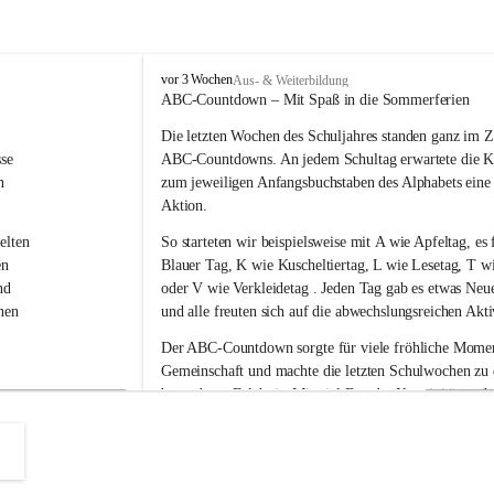
V
vor 3 Wochen
Aus- & Weiterbildung
o
ABC-Countdown – Mit Spaß in die Sommerferien
l
Die letzten Wochen des Schuljahres standen ganz im Z
k
s
se 
ABC-Countdowns
. An jedem Schultag erwartete die K
s
n 
zum jeweiligen Anfangsbuchstaben des Alphabets eine
c
Aktion.
h
u
elten 
So starteten wir beispielsweise mit 
A wie Apfeltag
, es 
l
en 
Blauer Tag
, 
K wie Kuscheltiertag, L wie Lesetag, T wi
e
nd 
oder V wie Verkleidetag
 . Jeden Tag gab es etwas Neu
L
nen 
und alle freuten sich auf die abwechslungsreichen Akti
a
u
Der ABC-Countdown sorgte für viele fröhliche Moment
b
 
Gemeinschaft und machte die letzten Schulwochen zu
e
ser 
besonderen Erlebnis. Mit viel Freude, Kreativität und
g
g
r 
konnten wir das Schuljahr gemeinsam ausklingen lasse
 
nelle 