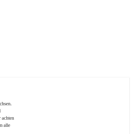
chsen. 
 
r achten 
 alle 