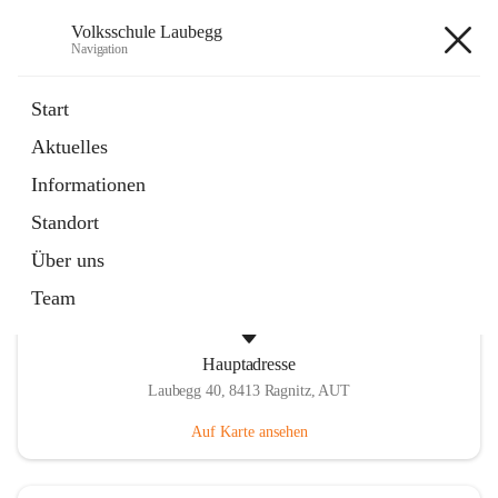
Volksschule Laubegg
Navigation
Volksschule Laubegg
Start
Aktuelles
öffnet
Termine 25/26
Informationen
in
Artikel
neuem
Standort
Tab
Über uns
Team
Hauptadresse
Laubegg 40, 8413 Ragnitz, AUT
Auf Karte ansehen