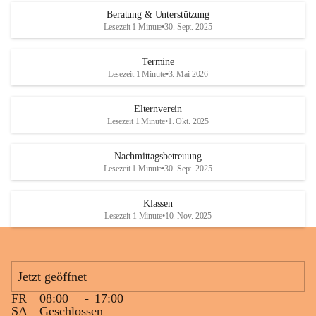
Den krönenden Abschluss bildete eine ausgelassene Wasserschlacht. 
Beratung & Unterstützung
Niemand blieb trocken, und die Kinder genossen die willkommene 
Lesezeit 1 Minute
•
30. Sept. 2025
Abkühlung bei sommerlichen Temperaturen. Mit vielen lachenden 
Gesichtern und schönen gemeinsamen Erinnerungen endete ein 
Termine
gelungener Tag.
Lesezeit 1 Minute
•
3. Mai 2026
Elternverein
Lesezeit 1 Minute
•
1. Okt. 2025
Nachmittagsbetreuung
Lesezeit 1 Minute
•
30. Sept. 2025
Klassen
Lesezeit 1 Minute
•
10. Nov. 2025
Jetzt geöffnet
FR
08:00
-
17:00
SA
Geschlossen