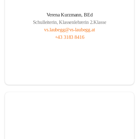
A
lle sind wichtig, ob fern oder nah.
Verena Kurzmann, BEd
U
nterricht bunt, mit Herz und mit Sinn,
Schulleiterin, Klassenlehrerin 2.Klasse
B
ücher und Pausen – das gehört hier hin.
vs.laubegg@vs-laubegg.at
+43 3183 8416
E
ntdecken, forschen, neugierig sein,
G
emeinsam stark, niemand ist allein,
G
roß und Klein unterstützen sich,  
in Laubegg da zählt das Wir ganz sicherlich.