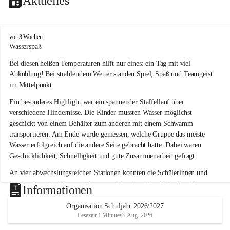
Aktuelles
V
vor 3 Wochen
o
Wasserspaß 
l
Bei diesen heißen Temperaturen hilft nur eines: ein Tag mit viel 
k
s
Abkühlung! Bei strahlendem Wetter standen Spiel, Spaß und Teamgeist 
s
im Mittelpunkt.
c
h
Ein besonderes Highlight war ein spannender Staffellauf über 
u
verschiedene Hindernisse. Die Kinder mussten Wasser möglichst 
l
geschickt von einem Behälter zum anderen mit einem Schwamm 
e
transportieren. Am Ende wurde gemessen, welche Gruppe das meiste 
L
Wasser erfolgreich auf die andere Seite gebracht hatte. Dabei waren 
a
Geschicklichkeit, Schnelligkeit und gute Zusammenarbeit gefragt.
u
b
An vier abwechslungsreichen Stationen konnten die Schülerinnen und 
e
Schüler dann ihr Können allein unter Beweis stellen. Beim Angeln 
g
Informationen
g
waren Geduld und Fingerspitzengefühl gefragt, während beim 
Zielschießen mit Wasserpistolen oder Schwämmen Treffsicherheit 
Organisation Schuljahr 2026/2027
Lesezeit 1 Minute
•
3. Aug. 2026
bewiesen werden musste. 