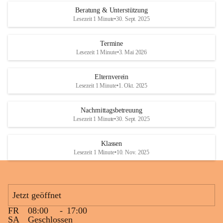
Den krönenden Abschluss bildete eine ausgelassene Wasserschlacht. 
Beratung & Unterstützung
Niemand blieb trocken, und die Kinder genossen die willkommene 
Lesezeit 1 Minute
•
30. Sept. 2025
Abkühlung bei sommerlichen Temperaturen. Mit vielen lachenden 
Gesichtern und schönen gemeinsamen Erinnerungen endete ein 
Termine
gelungener Tag.
Lesezeit 1 Minute
•
3. Mai 2026
Elternverein
Lesezeit 1 Minute
•
1. Okt. 2025
Nachmittagsbetreuung
Lesezeit 1 Minute
•
30. Sept. 2025
Klassen
Lesezeit 1 Minute
•
10. Nov. 2025
Jetzt geöffnet
FR
08:00
-
17:00
SA
Geschlossen