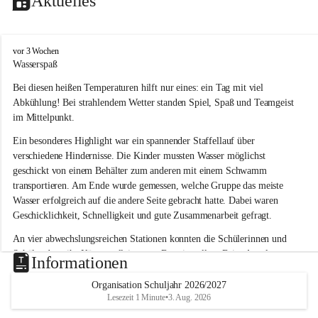
Aktuelles
V
vor 3 Wochen
o
Wasserspaß 
l
Bei diesen heißen Temperaturen hilft nur eines: ein Tag mit viel 
k
s
Abkühlung! Bei strahlendem Wetter standen Spiel, Spaß und Teamgeist 
s
im Mittelpunkt.
c
h
Ein besonderes Highlight war ein spannender Staffellauf über 
u
verschiedene Hindernisse. Die Kinder mussten Wasser möglichst 
l
geschickt von einem Behälter zum anderen mit einem Schwamm 
e
transportieren. Am Ende wurde gemessen, welche Gruppe das meiste 
L
Wasser erfolgreich auf die andere Seite gebracht hatte. Dabei waren 
a
Geschicklichkeit, Schnelligkeit und gute Zusammenarbeit gefragt.
u
b
An vier abwechslungsreichen Stationen konnten die Schülerinnen und 
e
Schüler dann ihr Können allein unter Beweis stellen. Beim Angeln 
g
Informationen
g
waren Geduld und Fingerspitzengefühl gefragt, während beim 
Zielschießen mit Wasserpistolen oder Schwämmen Treffsicherheit 
Organisation Schuljahr 2026/2027
Lesezeit 1 Minute
•
3. Aug. 2026
bewiesen werden musste. 