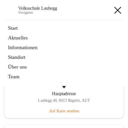
Volksschule Laubegg
Navigation
Volksschule Laubegg
Start
Aktuelles
öffnet
Termine 25/26
Informationen
in
Artikel
neuem
Standort
Tab
Über uns
Team
Hauptadresse
Laubegg 40, 8413 Ragnitz, AUT
Auf Karte ansehen