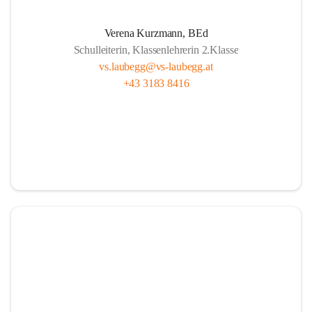
A
lle sind wichtig, ob fern oder nah.
Verena Kurzmann, BEd
U
nterricht bunt, mit Herz und mit Sinn,
Schulleiterin, Klassenlehrerin 2.Klasse
B
ücher und Pausen – das gehört hier hin.
vs.laubegg@vs-laubegg.at
+43 3183 8416
E
ntdecken, forschen, neugierig sein,
G
emeinsam stark, niemand ist allein,
G
roß und Klein unterstützen sich,  
in Laubegg da zählt das Wir ganz sicherlich.