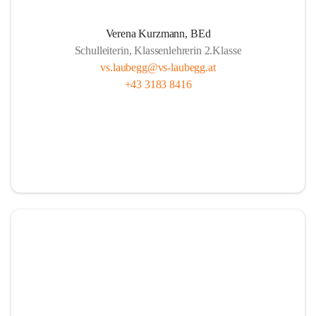
A
lle sind wichtig, ob fern oder nah.
Verena Kurzmann, BEd
U
nterricht bunt, mit Herz und mit Sinn,
Schulleiterin, Klassenlehrerin 2.Klasse
B
ücher und Pausen – das gehört hier hin.
vs.laubegg@vs-laubegg.at
+43 3183 8416
E
ntdecken, forschen, neugierig sein,
G
emeinsam stark, niemand ist allein,
G
roß und Klein unterstützen sich,  
in Laubegg da zählt das Wir ganz sicherlich.