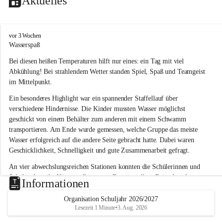
Aktuelles
V
vor 3 Wochen
o
Wasserspaß 
l
Bei diesen heißen Temperaturen hilft nur eines: ein Tag mit viel 
k
s
Abkühlung! Bei strahlendem Wetter standen Spiel, Spaß und Teamgeist 
s
im Mittelpunkt.
c
h
Ein besonderes Highlight war ein spannender Staffellauf über 
u
verschiedene Hindernisse. Die Kinder mussten Wasser möglichst 
l
geschickt von einem Behälter zum anderen mit einem Schwamm 
e
transportieren. Am Ende wurde gemessen, welche Gruppe das meiste 
L
Wasser erfolgreich auf die andere Seite gebracht hatte. Dabei waren 
a
Geschicklichkeit, Schnelligkeit und gute Zusammenarbeit gefragt.
u
b
An vier abwechslungsreichen Stationen konnten die Schülerinnen und 
e
Schüler dann ihr Können allein unter Beweis stellen. Beim Angeln 
g
Informationen
g
waren Geduld und Fingerspitzengefühl gefragt, während beim 
Zielschießen mit Wasserpistolen oder Schwämmen Treffsicherheit 
Organisation Schuljahr 2026/2027
Lesezeit 1 Minute
•
3. Aug. 2026
bewiesen werden musste. 