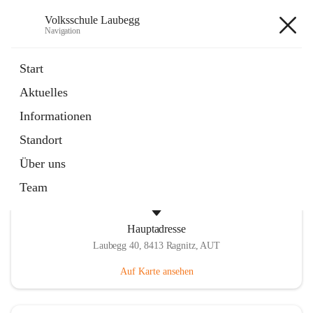
Volksschule Laubegg
Navigation
Volksschule Laubegg
Start
Aktuelles
öffnet
Termine 25/26
Informationen
in
Artikel
neuem
Standort
Tab
Über uns
Team
Hauptadresse
Laubegg 40, 8413 Ragnitz, AUT
Auf Karte ansehen