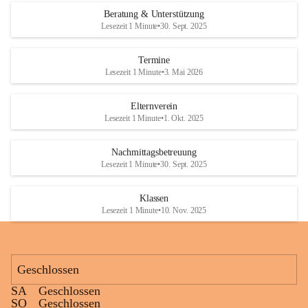
Den krönenden Abschluss bildete eine ausgelassene Wasserschlacht. 
Beratung & Unterstützung
Niemand blieb trocken, und die Kinder genossen die willkommene 
Lesezeit 1 Minute
•
30. Sept. 2025
Abkühlung bei sommerlichen Temperaturen. Mit vielen lachenden 
Gesichtern und schönen gemeinsamen Erinnerungen endete ein 
Termine
gelungener Tag.
Lesezeit 1 Minute
•
3. Mai 2026
Elternverein
Lesezeit 1 Minute
•
1. Okt. 2025
Nachmittagsbetreuung
Lesezeit 1 Minute
•
30. Sept. 2025
Klassen
Lesezeit 1 Minute
•
10. Nov. 2025
Geschlossen
SA
Geschlossen
SO
Geschlossen