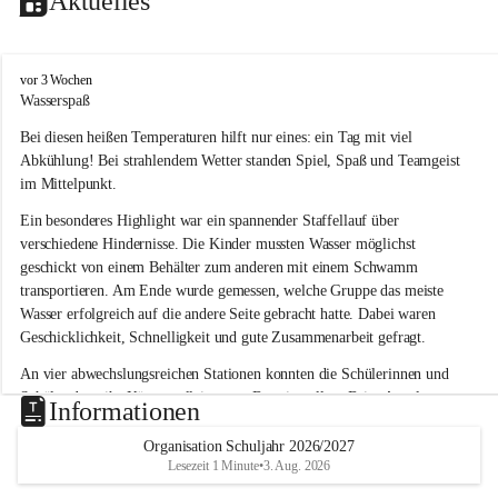
Aktuelles
V
vor 3 Wochen
o
Wasserspaß 
l
Bei diesen heißen Temperaturen hilft nur eines: ein Tag mit viel 
k
s
Abkühlung! Bei strahlendem Wetter standen Spiel, Spaß und Teamgeist 
s
im Mittelpunkt.
c
h
Ein besonderes Highlight war ein spannender Staffellauf über 
u
verschiedene Hindernisse. Die Kinder mussten Wasser möglichst 
l
geschickt von einem Behälter zum anderen mit einem Schwamm 
e
transportieren. Am Ende wurde gemessen, welche Gruppe das meiste 
L
Wasser erfolgreich auf die andere Seite gebracht hatte. Dabei waren 
a
Geschicklichkeit, Schnelligkeit und gute Zusammenarbeit gefragt.
u
b
An vier abwechslungsreichen Stationen konnten die Schülerinnen und 
e
Schüler dann ihr Können allein unter Beweis stellen. Beim Angeln 
g
Informationen
g
waren Geduld und Fingerspitzengefühl gefragt, während beim 
Zielschießen mit Wasserpistolen oder Schwämmen Treffsicherheit 
Organisation Schuljahr 2026/2027
Lesezeit 1 Minute
•
3. Aug. 2026
bewiesen werden musste. 