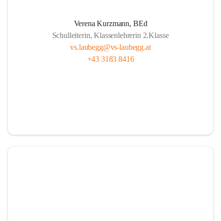
A
lle sind wichtig, ob fern oder nah.
Verena Kurzmann, BEd
U
nterricht bunt, mit Herz und mit Sinn,
Schulleiterin, Klassenlehrerin 2.Klasse
B
ücher und Pausen – das gehört hier hin.
vs.laubegg@vs-laubegg.at
+43 3183 8416
E
ntdecken, forschen, neugierig sein,
G
emeinsam stark, niemand ist allein,
G
roß und Klein unterstützen sich,  
in Laubegg da zählt das Wir ganz sicherlich.