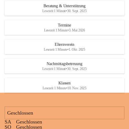
Den krönenden Abschluss bildete eine ausgelassene Wasserschlacht. 
Beratung & Unterstützung
Niemand blieb trocken, und die Kinder genossen die willkommene 
Lesezeit 1 Minute
•
30. Sept. 2025
Abkühlung bei sommerlichen Temperaturen. Mit vielen lachenden 
Gesichtern und schönen gemeinsamen Erinnerungen endete ein 
Termine
gelungener Tag.
Lesezeit 1 Minute
•
3. Mai 2026
Elternverein
Lesezeit 1 Minute
•
1. Okt. 2025
Nachmittagsbetreuung
Lesezeit 1 Minute
•
30. Sept. 2025
Klassen
Lesezeit 1 Minute
•
10. Nov. 2025
Geschlossen
SA
Geschlossen
SO
Geschlossen