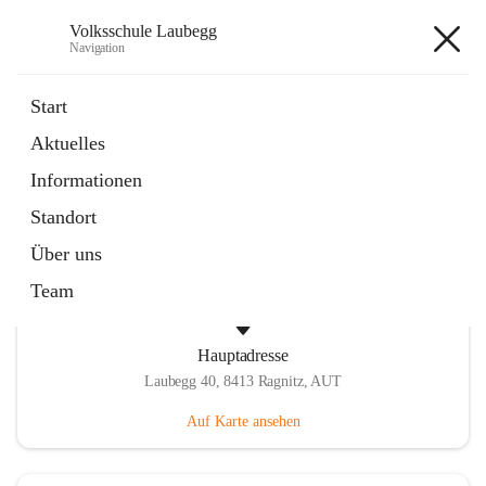
Volksschule Laubegg
Navigation
Volksschule Laubegg
Start
Aktuelles
öffnet
Termine 25/26
Informationen
in
Artikel
neuem
Standort
Tab
Über uns
Team
Hauptadresse
Laubegg 40, 8413 Ragnitz, AUT
Auf Karte ansehen