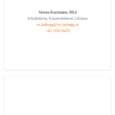
A
lle sind wichtig, ob fern oder nah.
Verena Kurzmann, BEd
U
nterricht bunt, mit Herz und mit Sinn,
Schulleiterin, Klassenlehrerin 2.Klasse
B
ücher und Pausen – das gehört hier hin.
vs.laubegg@vs-laubegg.at
+43 3183 8416
E
ntdecken, forschen, neugierig sein,
G
emeinsam stark, niemand ist allein,
G
roß und Klein unterstützen sich,  
in Laubegg da zählt das Wir ganz sicherlich.