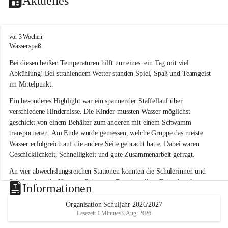
Aktuelles
V
vor 3 Wochen
o
Wasserspaß 
l
Bei diesen heißen Temperaturen hilft nur eines: ein Tag mit viel 
k
s
Abkühlung! Bei strahlendem Wetter standen Spiel, Spaß und Teamgeist 
s
im Mittelpunkt.
c
h
Ein besonderes Highlight war ein spannender Staffellauf über 
u
verschiedene Hindernisse. Die Kinder mussten Wasser möglichst 
l
geschickt von einem Behälter zum anderen mit einem Schwamm 
e
transportieren. Am Ende wurde gemessen, welche Gruppe das meiste 
L
Wasser erfolgreich auf die andere Seite gebracht hatte. Dabei waren 
a
Geschicklichkeit, Schnelligkeit und gute Zusammenarbeit gefragt.
u
b
An vier abwechslungsreichen Stationen konnten die Schülerinnen und 
e
Schüler dann ihr Können allein unter Beweis stellen. Beim Angeln 
g
Informationen
g
waren Geduld und Fingerspitzengefühl gefragt, während beim 
Zielschießen mit Wasserpistolen oder Schwämmen Treffsicherheit 
Organisation Schuljahr 2026/2027
Lesezeit 1 Minute
•
3. Aug. 2026
bewiesen werden musste. 