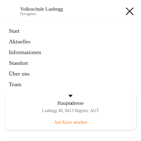
Volksschule Laubegg
Navigation
Volksschule Laubegg
Start
Aktuelles
öffnet
Termine 25/26
Informationen
in
Artikel
neuem
Standort
Tab
Über uns
Team
Hauptadresse
Laubegg 40, 8413 Ragnitz, AUT
Auf Karte ansehen