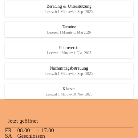
Den krönenden Abschluss bildete eine ausgelassene Wasserschlacht. 
Beratung & Unterstützung
Niemand blieb trocken, und die Kinder genossen die willkommene 
Lesezeit 1 Minute
•
30. Sept. 2025
Abkühlung bei sommerlichen Temperaturen. Mit vielen lachenden 
Gesichtern und schönen gemeinsamen Erinnerungen endete ein 
Termine
gelungener Tag.
Lesezeit 1 Minute
•
3. Mai 2026
Elternverein
Lesezeit 1 Minute
•
1. Okt. 2025
Nachmittagsbetreuung
Lesezeit 1 Minute
•
30. Sept. 2025
Klassen
Lesezeit 1 Minute
•
10. Nov. 2025
Jetzt geöffnet
FR
08:00
-
17:00
SA
Geschlossen