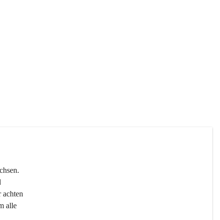
chsen. 
 
r achten 
 alle 