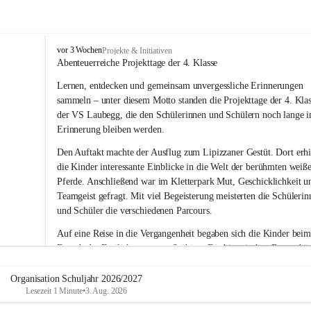
V
vor 3 Wochen
Projekte & Initiativen
o
Abenteuerreiche Projekttage der 4. Klasse
l
Lernen, entdecken und gemeinsam unvergessliche Erinnerungen 
k
s
sammeln – unter diesem Motto standen die Projekttage der 4. Klas
s
der VS Laubegg, die den Schülerinnen und Schülern noch lange i
c
Erinnerung bleiben werden.
h
u
Den Auftakt machte der Ausflug zum Lipizzaner Gestüt. Dort erhi
l
die Kinder interessante Einblicke in die Welt der berühmten weiß
e
Pferde. Anschließend war im Kletterpark Mut, Geschicklichkeit u
L
Teamgeist gefragt. Mit viel Begeisterung meisterten die Schülerin
a
und Schüler die verschiedenen Parcours.
u
b
Auf eine Reise in die Vergangenheit begaben sich die Kinder beim
e
Besuch des Freilichtmuseums Stübing. Die historischen Bauernhäu
g
g
und Werkstätten vermittelten anschaulich, wie die Menschen frühe
gelebt und gearbeitet haben. Mit großem Interesse entdeckte die 4.
Organisation Schuljahr 2026/2027
Lesezeit 1 Minute
•
3. Aug. 2026
Klasse viele spannende Details und durfte auch so manche traditio
Technik ausprobieren.