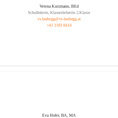
t Freude, das ist doch klar ,
Verena Kurzmann, BEd
Schulleiterin, Klassenlehrerin 2.Klasse
d wichtig, ob fern oder nah.
vs.laubegg@vs-laubegg.at
ht bunt, mit Herz und mit Sinn,
+43 3183 8416
nd Pausen – das gehört hier hin.
n, forschen, neugierig sein,
m stark, niemand ist allein,
 Klein unterstützen sich,  
g da zählt das Wir ganz sicherlich.
Eva Hofer, BA, MA