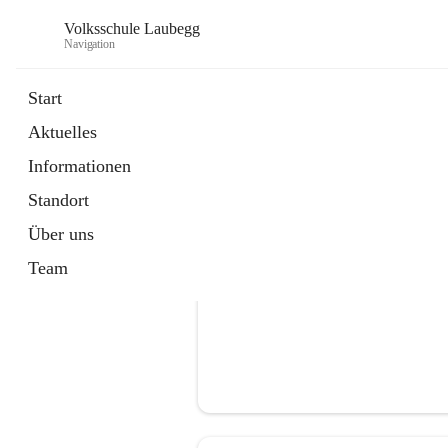
Volksschule Laubegg
Navigation
Start
Aktuelles
öffnet
Termine 25/26
Informationen
in
Artikel
neuem
Standort
Tab
Über uns
Team