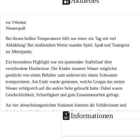
Aktuelles
V
vor 3 Wochen
o
Wasserspaß 
l
Bei diesen heißen Temperaturen hilft nur eines: ein Tag mit viel 
k
s
Abkühlung! Bei strahlendem Wetter standen Spiel, Spaß und Teamgeist 
s
im Mittelpunkt.
c
h
Ein besonderes Highlight war ein spannender Staffellauf über 
u
verschiedene Hindernisse. Die Kinder mussten Wasser möglichst 
l
geschickt von einem Behälter zum anderen mit einem Schwamm 
e
transportieren. Am Ende wurde gemessen, welche Gruppe das meiste 
L
Wasser erfolgreich auf die andere Seite gebracht hatte. Dabei waren 
a
Geschicklichkeit, Schnelligkeit und gute Zusammenarbeit gefragt.
u
b
An vier abwechslungsreichen Stationen konnten die Schülerinnen und 
e
Schüler dann ihr Können allein unter Beweis stellen. Beim Angeln 
g
Informationen
g
waren Geduld und Fingerspitzengefühl gefragt, während beim 
Zielschießen mit Wasserpistolen oder Schwämmen Treffsicherheit 
bewiesen werden musste. 