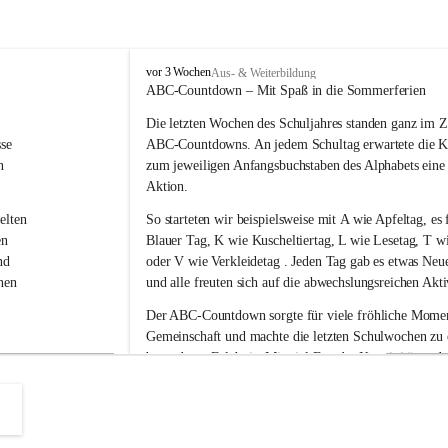
V
vor 3 Wochen
Aus- & Weiterbildung
o
ABC-Countdown – Mit Spaß in die Sommerferien
l
Die letzten Wochen des Schuljahres standen ganz im Z
k
s
se 
ABC-Countdowns
. An jedem Schultag erwartete die K
s
n 
zum jeweiligen Anfangsbuchstaben des Alphabets eine
c
Aktion.
h
u
elten 
So starteten wir beispielsweise mit 
A wie Apfeltag
, es 
l
en 
Blauer Tag
, 
K wie Kuscheltiertag, L wie Lesetag, T wi
e
nd 
oder V wie Verkleidetag
 . Jeden Tag gab es etwas Neu
L
nen 
und alle freuten sich auf die abwechslungsreichen Akti
a
u
Der ABC-Countdown sorgte für viele fröhliche Moment
b
 
Gemeinschaft und machte die letzten Schulwochen zu
e
ser 
besonderen Erlebnis. Mit viel Freude, Kreativität und
g
g
r 
konnten wir das Schuljahr gemeinsam ausklingen lasse
 
nelle 