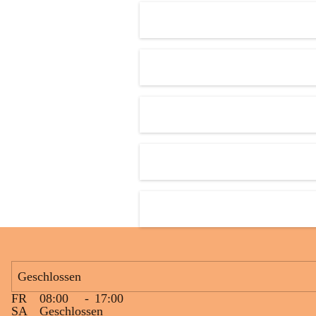
Den krönenden Abschluss bildete eine ausgelassene Wasserschlacht. 
Niemand blieb trocken, und die Kinder genossen die willkommene 
Abkühlung bei sommerlichen Temperaturen. Mit vielen lachenden 
Gesichtern und schönen gemeinsamen Erinnerungen endete ein 
gelungener Tag.
Geschlossen
FR
08:00
-
17:00
SA
Geschlossen