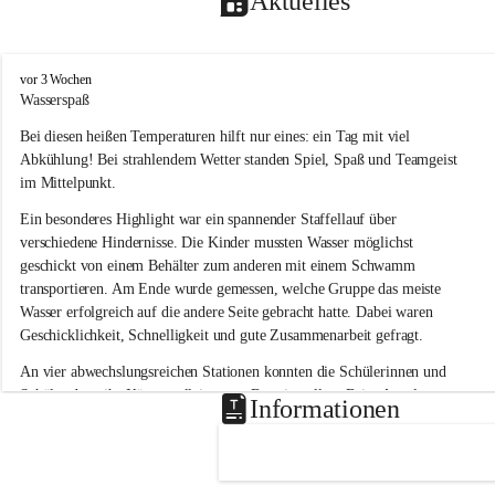
Aktuelles
V
vor 3 Wochen
o
Wasserspaß 
l
Bei diesen heißen Temperaturen hilft nur eines: ein Tag mit viel 
k
s
Abkühlung! Bei strahlendem Wetter standen Spiel, Spaß und Teamgeist 
s
im Mittelpunkt.
c
h
Ein besonderes Highlight war ein spannender Staffellauf über 
u
verschiedene Hindernisse. Die Kinder mussten Wasser möglichst 
l
geschickt von einem Behälter zum anderen mit einem Schwamm 
e
transportieren. Am Ende wurde gemessen, welche Gruppe das meiste 
L
Wasser erfolgreich auf die andere Seite gebracht hatte. Dabei waren 
a
Geschicklichkeit, Schnelligkeit und gute Zusammenarbeit gefragt.
u
b
An vier abwechslungsreichen Stationen konnten die Schülerinnen und 
e
Schüler dann ihr Können allein unter Beweis stellen. Beim Angeln 
g
Informationen
g
waren Geduld und Fingerspitzengefühl gefragt, während beim 
Zielschießen mit Wasserpistolen oder Schwämmen Treffsicherheit 
bewiesen werden musste. 