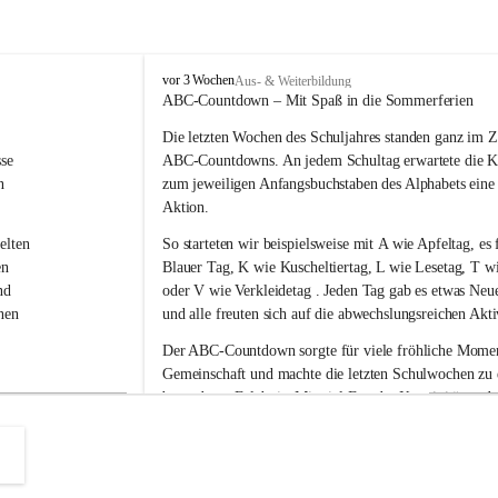
V
vor 3 Wochen
Aus- & Weiterbildung
o
ABC-Countdown – Mit Spaß in die Sommerferien
l
Die letzten Wochen des Schuljahres standen ganz im Z
k
s
se 
ABC-Countdowns
. An jedem Schultag erwartete die K
s
n 
zum jeweiligen Anfangsbuchstaben des Alphabets eine
c
Aktion.
h
u
elten 
So starteten wir beispielsweise mit 
A wie Apfeltag
, es 
l
en 
Blauer Tag
, 
K wie Kuscheltiertag, L wie Lesetag, T wi
e
nd 
oder V wie Verkleidetag
 . Jeden Tag gab es etwas Neu
L
nen 
und alle freuten sich auf die abwechslungsreichen Akti
a
u
Der ABC-Countdown sorgte für viele fröhliche Moment
b
 
Gemeinschaft und machte die letzten Schulwochen zu
e
ser 
besonderen Erlebnis. Mit viel Freude, Kreativität und
g
g
r 
konnten wir das Schuljahr gemeinsam ausklingen lasse
 
nelle 