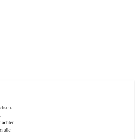
chsen. 
 
r achten 
 alle 