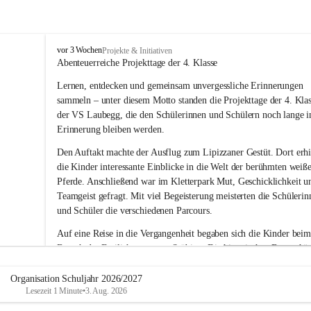
V
vor 3 Wochen
Projekte & Initiativen
o
Abenteuerreiche Projekttage der 4. Klasse
l
Lernen, entdecken und gemeinsam unvergessliche Erinnerungen 
k
s
sammeln – unter diesem Motto standen die Projekttage der 4. Klas
s
der VS Laubegg, die den Schülerinnen und Schülern noch lange i
c
Erinnerung bleiben werden.
h
u
Den Auftakt machte der Ausflug zum Lipizzaner Gestüt. Dort erhi
l
die Kinder interessante Einblicke in die Welt der berühmten weiß
e
Pferde. Anschließend war im Kletterpark Mut, Geschicklichkeit u
L
Teamgeist gefragt. Mit viel Begeisterung meisterten die Schülerin
a
und Schüler die verschiedenen Parcours.
u
b
Auf eine Reise in die Vergangenheit begaben sich die Kinder beim
e
Besuch des Freilichtmuseums Stübing. Die historischen Bauernhäu
g
g
und Werkstätten vermittelten anschaulich, wie die Menschen frühe
gelebt und gearbeitet haben. Mit großem Interesse entdeckte die 4.
Organisation Schuljahr 2026/2027
Lesezeit 1 Minute
•
3. Aug. 2026
Klasse viele spannende Details und durfte auch so manche traditio
Technik ausprobieren.