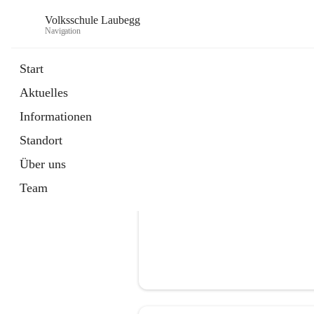
Volksschule Laubegg
Navigation
Start
Aktuelles
öffnet
Termine 25/26
Informationen
in
Artikel
neuem
Standort
Tab
Über uns
Team