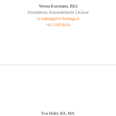
t Freude, das ist doch klar ,
Verena Kurzmann, BEd
Schulleiterin, Klassenlehrerin 2.Klasse
d wichtig, ob fern oder nah.
vs.laubegg@vs-laubegg.at
ht bunt, mit Herz und mit Sinn,
+43 3183 8416
nd Pausen – das gehört hier hin.
n, forschen, neugierig sein,
m stark, niemand ist allein,
 Klein unterstützen sich,  
g da zählt das Wir ganz sicherlich.
Eva Hofer, BA, MA