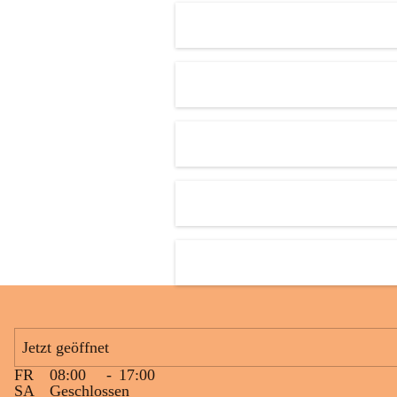
Den krönenden Abschluss bildete eine ausgelassene Wasserschlacht. 
Niemand blieb trocken, und die Kinder genossen die willkommene 
Abkühlung bei sommerlichen Temperaturen. Mit vielen lachenden 
Gesichtern und schönen gemeinsamen Erinnerungen endete ein 
gelungener Tag.
Jetzt geöffnet
FR
08:00
-
17:00
SA
Geschlossen