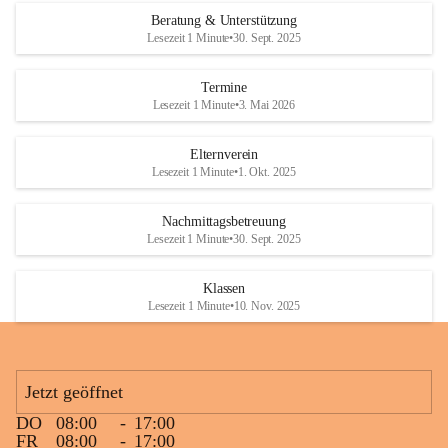
Den krönenden Abschluss bildete eine ausgelassene Wasserschlacht. 
Beratung & Unterstützung
Niemand blieb trocken, und die Kinder genossen die willkommene 
Lesezeit 1 Minute
•
30. Sept. 2025
Abkühlung bei sommerlichen Temperaturen. Mit vielen lachenden 
Gesichtern und schönen gemeinsamen Erinnerungen endete ein 
Termine
gelungener Tag.
Lesezeit 1 Minute
•
3. Mai 2026
Elternverein
Lesezeit 1 Minute
•
1. Okt. 2025
Nachmittagsbetreuung
Lesezeit 1 Minute
•
30. Sept. 2025
Klassen
Lesezeit 1 Minute
•
10. Nov. 2025
Jetzt geöffnet
DO
08:00
-
17:00
FR
08:00
-
17:00