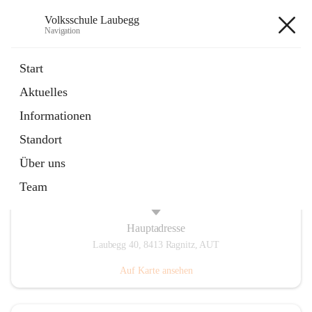
Volksschule Laubegg
Navigation
Volksschule Laubegg
Start
Aktuelles
öffnet
Termine 25/26
Informationen
in
Artikel
neuem
Standort
Tab
Über uns
Team
Hauptadresse
Laubegg 40, 8413 Ragnitz, AUT
Auf Karte ansehen