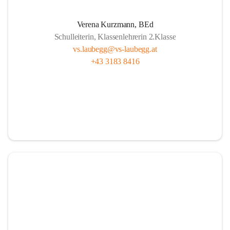
A
lle sind wichtig, ob fern oder nah.
Verena Kurzmann, BEd
U
nterricht bunt, mit Herz und mit Sinn,
Schulleiterin, Klassenlehrerin 2.Klasse
B
ücher und Pausen – das gehört hier hin.
vs.laubegg@vs-laubegg.at
+43 3183 8416
E
ntdecken, forschen, neugierig sein,
G
emeinsam stark, niemand ist allein,
G
roß und Klein unterstützen sich,  
in Laubegg da zählt das Wir ganz sicherlich.