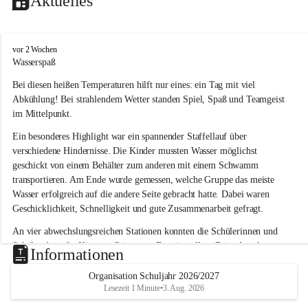
Aktuelles
V
vor 2 Wochen
o
Wasserspaß 
l
Bei diesen heißen Temperaturen hilft nur eines: ein Tag mit viel 
k
s
Abkühlung! Bei strahlendem Wetter standen Spiel, Spaß und Teamgeist 
s
im Mittelpunkt.
c
h
Ein besonderes Highlight war ein spannender Staffellauf über 
u
verschiedene Hindernisse. Die Kinder mussten Wasser möglichst 
l
geschickt von einem Behälter zum anderen mit einem Schwamm 
e
transportieren. Am Ende wurde gemessen, welche Gruppe das meiste 
L
Wasser erfolgreich auf die andere Seite gebracht hatte. Dabei waren 
a
Geschicklichkeit, Schnelligkeit und gute Zusammenarbeit gefragt.
u
b
An vier abwechslungsreichen Stationen konnten die Schülerinnen und 
e
Schüler dann ihr Können allein unter Beweis stellen. Beim Angeln 
g
Informationen
g
waren Geduld und Fingerspitzengefühl gefragt, während beim 
Zielschießen mit Wasserpistolen oder Schwämmen Treffsicherheit 
Organisation Schuljahr 2026/2027
Lesezeit 1 Minute
•
3. Aug. 2026
bewiesen werden musste. 