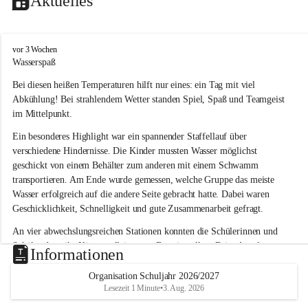
Aktuelles
V
vor 3 Wochen
o
Wasserspaß 
l
Bei diesen heißen Temperaturen hilft nur eines: ein Tag mit viel 
k
s
Abkühlung! Bei strahlendem Wetter standen Spiel, Spaß und Teamgeist 
s
im Mittelpunkt.
c
h
Ein besonderes Highlight war ein spannender Staffellauf über 
u
verschiedene Hindernisse. Die Kinder mussten Wasser möglichst 
l
geschickt von einem Behälter zum anderen mit einem Schwamm 
e
transportieren. Am Ende wurde gemessen, welche Gruppe das meiste 
L
Wasser erfolgreich auf die andere Seite gebracht hatte. Dabei waren 
a
Geschicklichkeit, Schnelligkeit und gute Zusammenarbeit gefragt.
u
b
An vier abwechslungsreichen Stationen konnten die Schülerinnen und 
e
Schüler dann ihr Können allein unter Beweis stellen. Beim Angeln 
g
Informationen
g
waren Geduld und Fingerspitzengefühl gefragt, während beim 
Zielschießen mit Wasserpistolen oder Schwämmen Treffsicherheit 
Organisation Schuljahr 2026/2027
Lesezeit 1 Minute
•
3. Aug. 2026
bewiesen werden musste. 