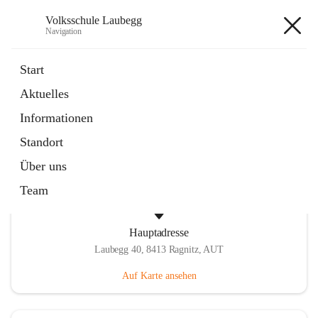
Volksschule Laubegg
Navigation
Volksschule Laubegg
Start
Aktuelles
öffnet
Termine 25/26
Informationen
in
Artikel
neuem
Standort
Tab
Über uns
Team
Hauptadresse
Laubegg 40, 8413 Ragnitz, AUT
Auf Karte ansehen