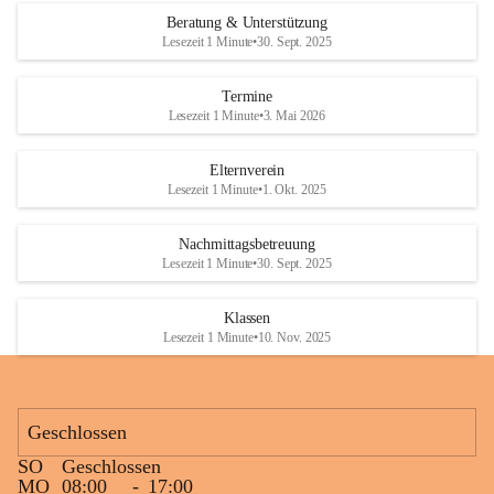
Den krönenden Abschluss bildete eine ausgelassene Wasserschlacht. 
Beratung & Unterstützung
Niemand blieb trocken, und die Kinder genossen die willkommene 
Lesezeit 1 Minute
•
30. Sept. 2025
Abkühlung bei sommerlichen Temperaturen. Mit vielen lachenden 
Gesichtern und schönen gemeinsamen Erinnerungen endete ein 
Termine
gelungener Tag.
Lesezeit 1 Minute
•
3. Mai 2026
Elternverein
Lesezeit 1 Minute
•
1. Okt. 2025
Nachmittagsbetreuung
Lesezeit 1 Minute
•
30. Sept. 2025
Klassen
Lesezeit 1 Minute
•
10. Nov. 2025
Geschlossen
SO
Geschlossen
MO
08:00
-
17:00