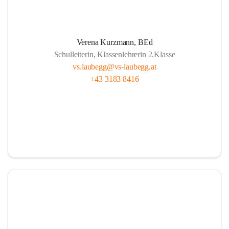
L
ernen mit Freude, das ist doch klar ,
A
lle sind wichtig, ob fern oder nah.
Verena Kurzmann, BEd
U
nterricht bunt, mit Herz und mit Sinn,
Schulleiterin, Klassenlehrerin 2.Klasse
B
ücher und Pausen – das gehört hier hin.
vs.laubegg@vs-laubegg.at
+43 3183 8416
E
ntdecken, forschen, neugierig sein,
G
emeinsam stark, niemand ist allein,
G
roß und Klein unterstützen sich,  
in Laubegg da zählt das Wir ganz sicherlich.