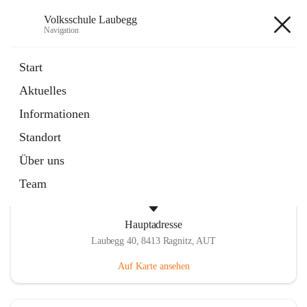
Volksschule Laubegg
Navigation
Volksschule Laubegg
Start
Aktuelles
öffnet
Termine 25/26
Informationen
in
Artikel
neuem
Standort
Tab
Über uns
Team
Hauptadresse
Laubegg 40, 8413 Ragnitz, AUT
Auf Karte ansehen