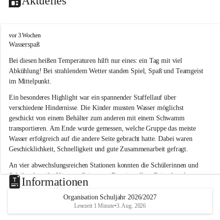
Aktuelles
V
vor 3 Wochen
o
Wasserspaß 
l
Bei diesen heißen Temperaturen hilft nur eines: ein Tag mit viel 
k
s
Abkühlung! Bei strahlendem Wetter standen Spiel, Spaß und Teamgeist 
s
im Mittelpunkt.
c
h
Ein besonderes Highlight war ein spannender Staffellauf über 
u
verschiedene Hindernisse. Die Kinder mussten Wasser möglichst 
l
geschickt von einem Behälter zum anderen mit einem Schwamm 
e
transportieren. Am Ende wurde gemessen, welche Gruppe das meiste 
L
Wasser erfolgreich auf die andere Seite gebracht hatte. Dabei waren 
a
Geschicklichkeit, Schnelligkeit und gute Zusammenarbeit gefragt.
u
b
An vier abwechslungsreichen Stationen konnten die Schülerinnen und 
e
Schüler dann ihr Können allein unter Beweis stellen. Beim Angeln 
g
Informationen
g
waren Geduld und Fingerspitzengefühl gefragt, während beim 
Zielschießen mit Wasserpistolen oder Schwämmen Treffsicherheit 
Organisation Schuljahr 2026/2027
Lesezeit 1 Minute
•
3. Aug. 2026
bewiesen werden musste. 