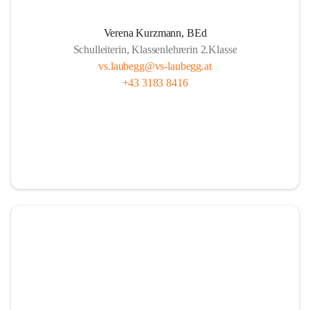
A
lle sind wichtig, ob fern oder nah.
Verena Kurzmann, BEd
U
nterricht bunt, mit Herz und mit Sinn,
Schulleiterin, Klassenlehrerin 2.Klasse
B
ücher und Pausen – das gehört hier hin.
vs.laubegg@vs-laubegg.at
+43 3183 8416
E
ntdecken, forschen, neugierig sein,
G
emeinsam stark, niemand ist allein,
G
roß und Klein unterstützen sich,  
in Laubegg da zählt das Wir ganz sicherlich.