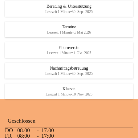
Den krönenden Abschluss bildete eine ausgelassene Wasserschlacht. 
Beratung & Unterstützung
Niemand blieb trocken, und die Kinder genossen die willkommene 
Lesezeit 1 Minute
•
30. Sept. 2025
Abkühlung bei sommerlichen Temperaturen. Mit vielen lachenden 
Gesichtern und schönen gemeinsamen Erinnerungen endete ein 
Termine
gelungener Tag.
Lesezeit 1 Minute
•
3. Mai 2026
Elternverein
Lesezeit 1 Minute
•
1. Okt. 2025
Nachmittagsbetreuung
Lesezeit 1 Minute
•
30. Sept. 2025
Klassen
Lesezeit 1 Minute
•
10. Nov. 2025
Geschlossen
DO
08:00
-
17:00
FR
08:00
-
17:00