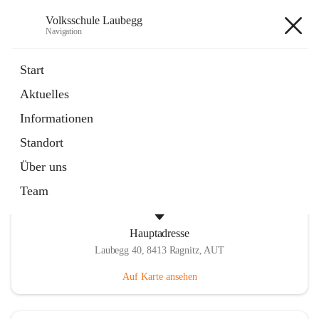
Volksschule Laubegg
Navigation
Volksschule Laubegg
Start
Aktuelles
öffnet
Termine 25/26
Informationen
in
Artikel
neuem
Standort
Tab
Über uns
Team
Hauptadresse
Laubegg 40, 8413 Ragnitz, AUT
Auf Karte ansehen