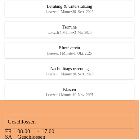
Den krönenden Abschluss bildete eine ausgelassene Wasserschlacht. 
Beratung & Unterstützung
Niemand blieb trocken, und die Kinder genossen die willkommene 
Lesezeit 1 Minute
•
30. Sept. 2025
Abkühlung bei sommerlichen Temperaturen. Mit vielen lachenden 
Gesichtern und schönen gemeinsamen Erinnerungen endete ein 
Termine
gelungener Tag.
Lesezeit 1 Minute
•
3. Mai 2026
Elternverein
Lesezeit 1 Minute
•
1. Okt. 2025
Nachmittagsbetreuung
Lesezeit 1 Minute
•
30. Sept. 2025
Klassen
Lesezeit 1 Minute
•
10. Nov. 2025
Geschlossen
FR
08:00
-
17:00
SA
Geschlossen