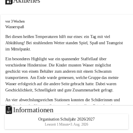
Aktuelles
V
vor 3 Wochen
o
Wasserspaß 
l
Bei diesen heißen Temperaturen hilft nur eines: ein Tag mit viel 
k
s
Abkühlung! Bei strahlendem Wetter standen Spiel, Spaß und Teamgeist 
s
im Mittelpunkt.
c
h
Ein besonderes Highlight war ein spannender Staffellauf über 
u
verschiedene Hindernisse. Die Kinder mussten Wasser möglichst 
l
geschickt von einem Behälter zum anderen mit einem Schwamm 
e
transportieren. Am Ende wurde gemessen, welche Gruppe das meiste 
L
Wasser erfolgreich auf die andere Seite gebracht hatte. Dabei waren 
a
Geschicklichkeit, Schnelligkeit und gute Zusammenarbeit gefragt.
u
b
An vier abwechslungsreichen Stationen konnten die Schülerinnen und 
e
Schüler dann ihr Können allein unter Beweis stellen. Beim Angeln 
g
Informationen
g
waren Geduld und Fingerspitzengefühl gefragt, während beim 
Zielschießen mit Wasserpistolen oder Schwämmen Treffsicherheit 
Organisation Schuljahr 2026/2027
Lesezeit 1 Minute
•
3. Aug. 2026
bewiesen werden musste. 