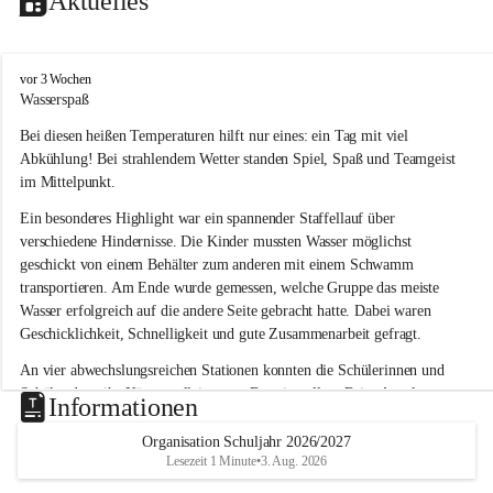
Aktuelles
V
vor 3 Wochen
o
Wasserspaß 
l
Bei diesen heißen Temperaturen hilft nur eines: ein Tag mit viel 
k
s
Abkühlung! Bei strahlendem Wetter standen Spiel, Spaß und Teamgeist 
s
im Mittelpunkt.
c
h
Ein besonderes Highlight war ein spannender Staffellauf über 
u
verschiedene Hindernisse. Die Kinder mussten Wasser möglichst 
l
geschickt von einem Behälter zum anderen mit einem Schwamm 
e
transportieren. Am Ende wurde gemessen, welche Gruppe das meiste 
L
Wasser erfolgreich auf die andere Seite gebracht hatte. Dabei waren 
a
Geschicklichkeit, Schnelligkeit und gute Zusammenarbeit gefragt.
u
b
An vier abwechslungsreichen Stationen konnten die Schülerinnen und 
e
Schüler dann ihr Können allein unter Beweis stellen. Beim Angeln 
g
Informationen
g
waren Geduld und Fingerspitzengefühl gefragt, während beim 
Zielschießen mit Wasserpistolen oder Schwämmen Treffsicherheit 
Organisation Schuljahr 2026/2027
Lesezeit 1 Minute
•
3. Aug. 2026
bewiesen werden musste. 