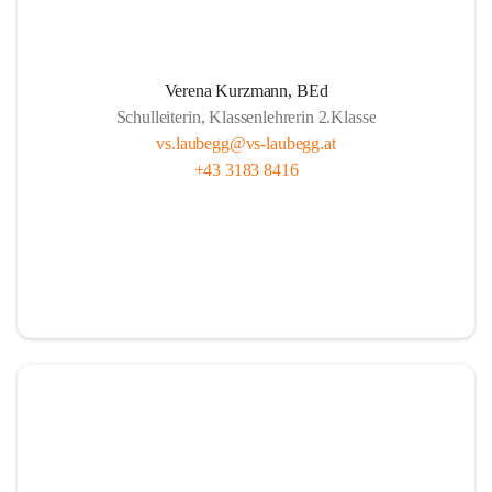
L
ernen mit Freude, das ist doch klar ,
A
lle sind wichtig, ob fern oder nah.
Verena Kurzmann, BEd
U
nterricht bunt, mit Herz und mit Sinn,
Schulleiterin, Klassenlehrerin 2.Klasse
B
ücher und Pausen – das gehört hier hin.
vs.laubegg@vs-laubegg.at
+43 3183 8416
E
ntdecken, forschen, neugierig sein,
G
emeinsam stark, niemand ist allein,
G
roß und Klein unterstützen sich,  
in Laubegg da zählt das Wir ganz sicherlich.