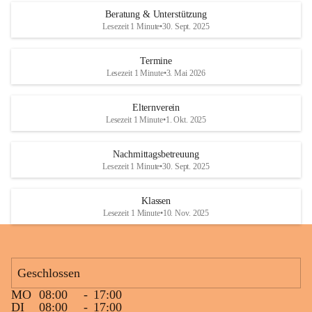
Den krönenden Abschluss bildete eine ausgelassene Wasserschlacht. 
Beratung & Unterstützung
Niemand blieb trocken, und die Kinder genossen die willkommene 
Lesezeit 1 Minute
•
30. Sept. 2025
Abkühlung bei sommerlichen Temperaturen. Mit vielen lachenden 
Gesichtern und schönen gemeinsamen Erinnerungen endete ein 
Termine
gelungener Tag.
Lesezeit 1 Minute
•
3. Mai 2026
Elternverein
Lesezeit 1 Minute
•
1. Okt. 2025
Nachmittagsbetreuung
Lesezeit 1 Minute
•
30. Sept. 2025
Klassen
Lesezeit 1 Minute
•
10. Nov. 2025
Geschlossen
MO
08:00
-
17:00
DI
08:00
-
17:00