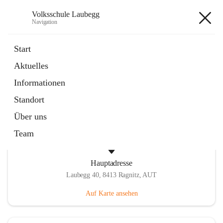
Volksschule Laubegg
Navigation
Volksschule Laubegg
Start
Aktuelles
öffnet
Termine 25/26
Informationen
in
Artikel
neuem
Standort
Tab
Über uns
Team
Hauptadresse
Laubegg 40, 8413 Ragnitz, AUT
Auf Karte ansehen