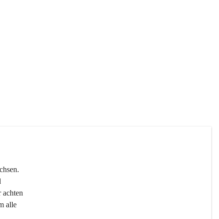
chsen. 
 
r achten 
 alle 