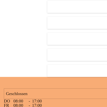
Den krönenden Abschluss bildete eine ausgelassene Wasserschlacht. 
Niemand blieb trocken, und die Kinder genossen die willkommene 
Abkühlung bei sommerlichen Temperaturen. Mit vielen lachenden 
Gesichtern und schönen gemeinsamen Erinnerungen endete ein 
gelungener Tag.
Geschlossen
DO
08:00
-
17:00
FR
08:00
-
17:00