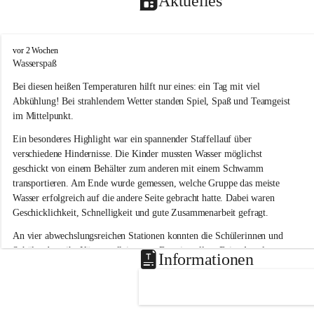
Aktuelles
V
vor 2 Wochen
o
Wasserspaß 
l
Bei diesen heißen Temperaturen hilft nur eines: ein Tag mit viel 
k
s
Abkühlung! Bei strahlendem Wetter standen Spiel, Spaß und Teamgeist 
s
im Mittelpunkt.
c
h
Ein besonderes Highlight war ein spannender Staffellauf über 
u
verschiedene Hindernisse. Die Kinder mussten Wasser möglichst 
l
geschickt von einem Behälter zum anderen mit einem Schwamm 
e
transportieren. Am Ende wurde gemessen, welche Gruppe das meiste 
L
Wasser erfolgreich auf die andere Seite gebracht hatte. Dabei waren 
a
Geschicklichkeit, Schnelligkeit und gute Zusammenarbeit gefragt.
u
b
An vier abwechslungsreichen Stationen konnten die Schülerinnen und 
e
Schüler dann ihr Können allein unter Beweis stellen. Beim Angeln 
g
Informationen
g
waren Geduld und Fingerspitzengefühl gefragt, während beim 
Zielschießen mit Wasserpistolen oder Schwämmen Treffsicherheit 
bewiesen werden musste. 