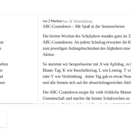
V
vor 2 Wochen
Aus- & Weiterbildung
o
ABC-Countdown – Mit Spaß in die Sommerferien
l
Die letzten Wochen des Schuljahres standen ganz im Z
k
s
se 
ABC-Countdowns
. An jedem Schultag erwartete die K
s
n 
zum jeweiligen Anfangsbuchstaben des Alphabets eine
c
Aktion.
h
u
elten 
So starteten wir beispielsweise mit 
A wie Apfeltag
, es 
l
en 
Blauer Tag
, 
K wie Kuscheltiertag, L wie Lesetag, T wi
e
nd 
oder V wie Verkleidetag
 . Jeden Tag gab es etwas Neu
L
nen 
und alle freuten sich auf die abwechslungsreichen Akti
a
u
Der ABC-Countdown sorgte für viele fröhliche Moment
b
 
Gemeinschaft und machte die letzten Schulwochen zu
e
ser 
besonderen Erlebnis. Mit viel Freude, Kreativität und
g
g
r 
konnten wir das Schuljahr gemeinsam ausklingen lasse
 
nelle 