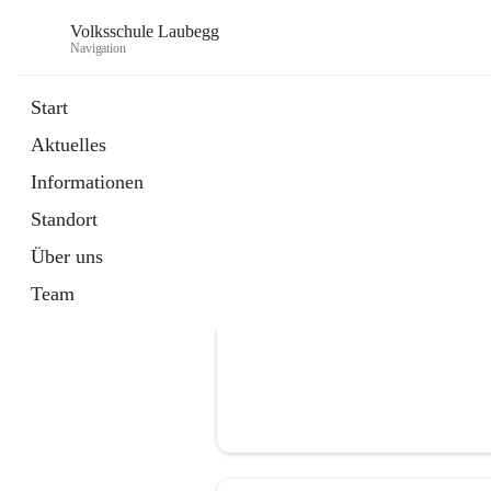
Volksschule Laubegg
Navigation
Start
Aktuelles
öffnet
Termine 25/26
Informationen
in
Artikel
neuem
Standort
Tab
Über uns
Team