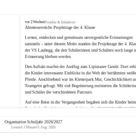
V
vor 2 Wochen
Projekte & Initiativen
o
Abenteuerreiche Projekttage der 4. Klasse
l
Lernen, entdecken und gemeinsam unvergessliche Erinnerungen 
k
s
sammeln – unter diesem Motto standen die Projekttage der 4. Klas
s
der VS Laubegg, die den Schülerinnen und Schülern noch lange i
c
Erinnerung bleiben werden.
h
u
Den Auftakt machte der Ausflug zum Lipizzaner Gestüt. Dort erhi
l
die Kinder interessante Einblicke in die Welt der berühmten weiß
e
Pferde. Anschließend war im Kletterpark Mut, Geschicklichkeit u
L
Teamgeist gefragt. Mit viel Begeisterung meisterten die Schülerin
a
und Schüler die verschiedenen Parcours.
u
b
Auf eine Reise in die Vergangenheit begaben sich die Kinder beim
e
Besuch des Freilichtmuseums Stübing. Die historischen Bauernhäu
g
g
und Werkstätten vermittelten anschaulich, wie die Menschen frühe
gelebt und gearbeitet haben. Mit großem Interesse entdeckte die 4.
Organisation Schuljahr 2026/2027
Lesezeit 1 Minute
•
3. Aug. 2026
Klasse viele spannende Details und durfte auch so manche traditio
Technik ausprobieren.