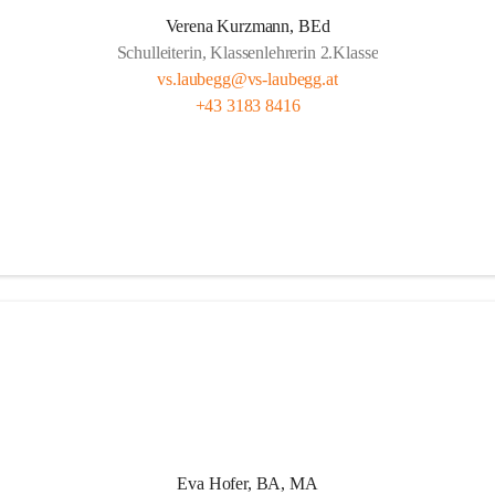
t Freude, das ist doch klar ,
Verena Kurzmann, BEd
Schulleiterin, Klassenlehrerin 2.Klasse
d wichtig, ob fern oder nah.
vs.laubegg@vs-laubegg.at
ht bunt, mit Herz und mit Sinn,
+43 3183 8416
nd Pausen – das gehört hier hin.
n, forschen, neugierig sein,
m stark, niemand ist allein,
 Klein unterstützen sich,  
g da zählt das Wir ganz sicherlich.
Eva Hofer, BA, MA