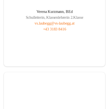
A
lle sind wichtig, ob fern oder nah.
Verena Kurzmann, BEd
U
nterricht bunt, mit Herz und mit Sinn,
Schulleiterin, Klassenlehrerin 2.Klasse
B
ücher und Pausen – das gehört hier hin.
vs.laubegg@vs-laubegg.at
+43 3183 8416
E
ntdecken, forschen, neugierig sein,
G
emeinsam stark, niemand ist allein,
G
roß und Klein unterstützen sich,  
in Laubegg da zählt das Wir ganz sicherlich.