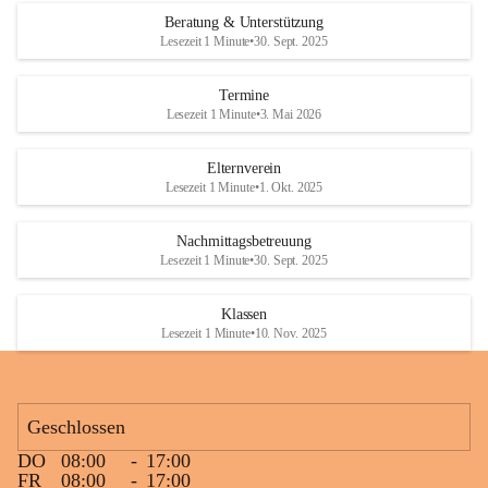
Den krönenden Abschluss bildete eine ausgelassene Wasserschlacht. 
Beratung & Unterstützung
Niemand blieb trocken, und die Kinder genossen die willkommene 
Lesezeit 1 Minute
•
30. Sept. 2025
Abkühlung bei sommerlichen Temperaturen. Mit vielen lachenden 
Gesichtern und schönen gemeinsamen Erinnerungen endete ein 
Termine
gelungener Tag.
Lesezeit 1 Minute
•
3. Mai 2026
Elternverein
Lesezeit 1 Minute
•
1. Okt. 2025
Nachmittagsbetreuung
Lesezeit 1 Minute
•
30. Sept. 2025
Klassen
Lesezeit 1 Minute
•
10. Nov. 2025
Geschlossen
DO
08:00
-
17:00
FR
08:00
-
17:00