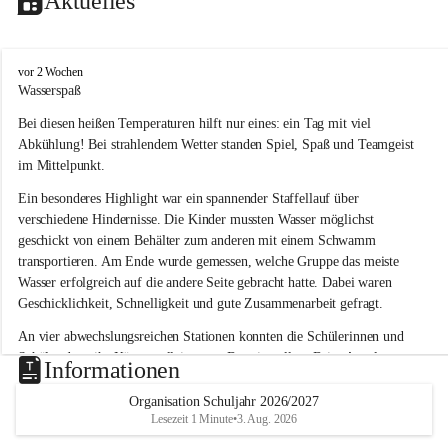
Aktuelles
V
vor 2 Wochen
o
Wasserspaß 
l
Bei diesen heißen Temperaturen hilft nur eines: ein Tag mit viel 
k
s
Abkühlung! Bei strahlendem Wetter standen Spiel, Spaß und Teamgeist 
s
im Mittelpunkt.
c
h
Ein besonderes Highlight war ein spannender Staffellauf über 
u
verschiedene Hindernisse. Die Kinder mussten Wasser möglichst 
l
geschickt von einem Behälter zum anderen mit einem Schwamm 
e
transportieren. Am Ende wurde gemessen, welche Gruppe das meiste 
L
Wasser erfolgreich auf die andere Seite gebracht hatte. Dabei waren 
a
Geschicklichkeit, Schnelligkeit und gute Zusammenarbeit gefragt.
u
b
An vier abwechslungsreichen Stationen konnten die Schülerinnen und 
e
Schüler dann ihr Können allein unter Beweis stellen. Beim Angeln 
g
Informationen
g
waren Geduld und Fingerspitzengefühl gefragt, während beim 
Zielschießen mit Wasserpistolen oder Schwämmen Treffsicherheit 
Organisation Schuljahr 2026/2027
Lesezeit 1 Minute
•
3. Aug. 2026
bewiesen werden musste. 