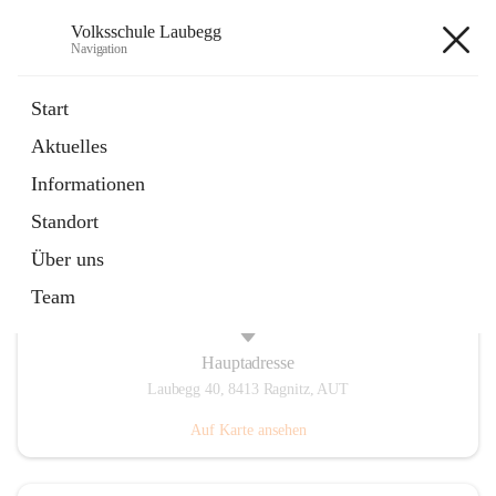
Volksschule Laubegg
Navigation
Volksschule Laubegg
Start
Aktuelles
öffnet
Termine 25/26
Informationen
in
Artikel
neuem
Standort
Tab
Über uns
Team
Hauptadresse
Laubegg 40, 8413 Ragnitz, AUT
Auf Karte ansehen