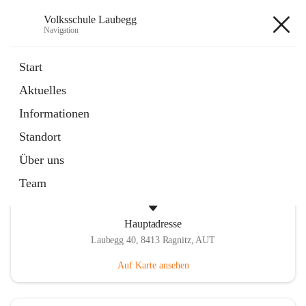
Volksschule Laubegg
Navigation
Volksschule Laubegg
Start
Aktuelles
öffnet
Termine 25/26
Informationen
in
Artikel
neuem
Standort
Tab
Über uns
Team
Hauptadresse
Laubegg 40, 8413 Ragnitz, AUT
Auf Karte ansehen