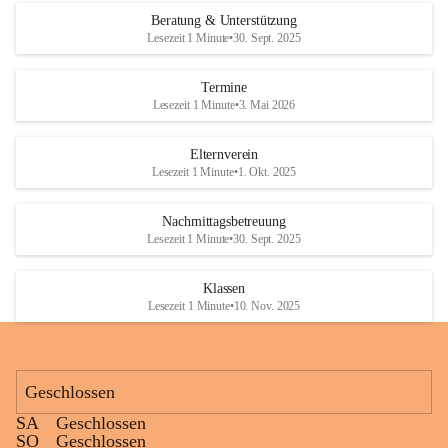
Den krönenden Abschluss bildete eine ausgelassene Wasserschlacht. 
Beratung & Unterstützung
Niemand blieb trocken, und die Kinder genossen die willkommene 
Lesezeit 1 Minute
•
30. Sept. 2025
Abkühlung bei sommerlichen Temperaturen. Mit vielen lachenden 
Gesichtern und schönen gemeinsamen Erinnerungen endete ein 
Termine
gelungener Tag.
Lesezeit 1 Minute
•
3. Mai 2026
Elternverein
Lesezeit 1 Minute
•
1. Okt. 2025
Nachmittagsbetreuung
Lesezeit 1 Minute
•
30. Sept. 2025
Klassen
Lesezeit 1 Minute
•
10. Nov. 2025
Geschlossen
SA
Geschlossen
SO
Geschlossen