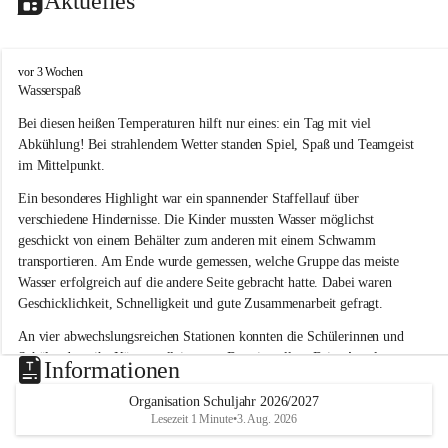
Aktuelles
V
vor 3 Wochen
o
Wasserspaß 
l
Bei diesen heißen Temperaturen hilft nur eines: ein Tag mit viel 
k
s
Abkühlung! Bei strahlendem Wetter standen Spiel, Spaß und Teamgeist 
s
im Mittelpunkt.
c
h
Ein besonderes Highlight war ein spannender Staffellauf über 
u
verschiedene Hindernisse. Die Kinder mussten Wasser möglichst 
l
geschickt von einem Behälter zum anderen mit einem Schwamm 
e
transportieren. Am Ende wurde gemessen, welche Gruppe das meiste 
L
Wasser erfolgreich auf die andere Seite gebracht hatte. Dabei waren 
a
Geschicklichkeit, Schnelligkeit und gute Zusammenarbeit gefragt.
u
b
An vier abwechslungsreichen Stationen konnten die Schülerinnen und 
e
Schüler dann ihr Können allein unter Beweis stellen. Beim Angeln 
g
Informationen
g
waren Geduld und Fingerspitzengefühl gefragt, während beim 
Zielschießen mit Wasserpistolen oder Schwämmen Treffsicherheit 
Organisation Schuljahr 2026/2027
Lesezeit 1 Minute
•
3. Aug. 2026
bewiesen werden musste. 