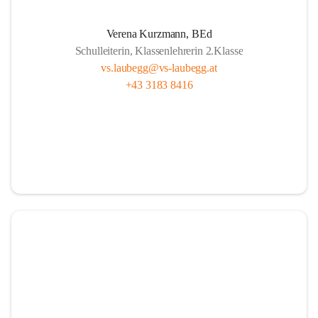
A
lle sind wichtig, ob fern oder nah.
Verena Kurzmann, BEd
U
nterricht bunt, mit Herz und mit Sinn,
Schulleiterin, Klassenlehrerin 2.Klasse
B
ücher und Pausen – das gehört hier hin.
vs.laubegg@vs-laubegg.at
+43 3183 8416
E
ntdecken, forschen, neugierig sein,
G
emeinsam stark, niemand ist allein,
G
roß und Klein unterstützen sich,  
in Laubegg da zählt das Wir ganz sicherlich.