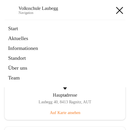
Volksschule Laubegg
Navigation
Volksschule Laubegg
Start
Aktuelles
öffnet
Termine 25/26
Informationen
in
Artikel
neuem
Standort
Tab
Über uns
Team
Hauptadresse
Laubegg 40, 8413 Ragnitz, AUT
Auf Karte ansehen