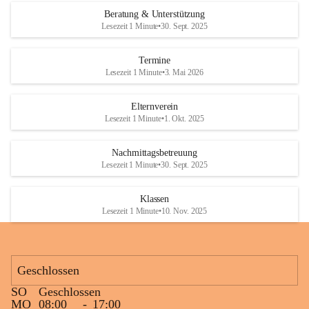
Den krönenden Abschluss bildete eine ausgelassene Wasserschlacht. 
Beratung & Unterstützung
Niemand blieb trocken, und die Kinder genossen die willkommene 
Lesezeit 1 Minute
•
30. Sept. 2025
Abkühlung bei sommerlichen Temperaturen. Mit vielen lachenden 
Gesichtern und schönen gemeinsamen Erinnerungen endete ein 
Termine
gelungener Tag.
Lesezeit 1 Minute
•
3. Mai 2026
Elternverein
Lesezeit 1 Minute
•
1. Okt. 2025
Nachmittagsbetreuung
Lesezeit 1 Minute
•
30. Sept. 2025
Klassen
Lesezeit 1 Minute
•
10. Nov. 2025
Geschlossen
SO
Geschlossen
MO
08:00
-
17:00