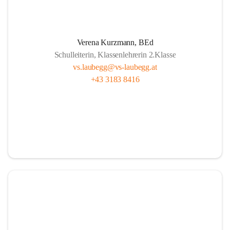
L
ernen mit Freude, das ist doch klar ,
A
lle sind wichtig, ob fern oder nah.
Verena Kurzmann, BEd
U
nterricht bunt, mit Herz und mit Sinn,
Schulleiterin, Klassenlehrerin 2.Klasse
B
ücher und Pausen – das gehört hier hin.
vs.laubegg@vs-laubegg.at
+43 3183 8416
E
ntdecken, forschen, neugierig sein,
G
emeinsam stark, niemand ist allein,
G
roß und Klein unterstützen sich,  
in Laubegg da zählt das Wir ganz sicherlich.