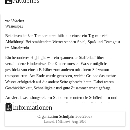
Aktuelles
V
vor 3 Wochen
o
Wasserspaß 
l
Bei diesen heißen Temperaturen hilft nur eines: ein Tag mit viel 
k
s
Abkühlung! Bei strahlendem Wetter standen Spiel, Spaß und Teamgeist 
s
im Mittelpunkt.
c
h
Ein besonderes Highlight war ein spannender Staffellauf über 
u
verschiedene Hindernisse. Die Kinder mussten Wasser möglichst 
l
geschickt von einem Behälter zum anderen mit einem Schwamm 
e
transportieren. Am Ende wurde gemessen, welche Gruppe das meiste 
L
Wasser erfolgreich auf die andere Seite gebracht hatte. Dabei waren 
a
Geschicklichkeit, Schnelligkeit und gute Zusammenarbeit gefragt.
u
b
An vier abwechslungsreichen Stationen konnten die Schülerinnen und 
e
Schüler dann ihr Können allein unter Beweis stellen. Beim Angeln 
g
Informationen
g
waren Geduld und Fingerspitzengefühl gefragt, während beim 
Zielschießen mit Wasserpistolen oder Schwämmen Treffsicherheit 
Organisation Schuljahr 2026/2027
Lesezeit 1 Minute
•
3. Aug. 2026
bewiesen werden musste. 