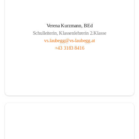
L
ernen mit Freude, das ist doch klar ,
A
lle sind wichtig, ob fern oder nah.
Verena Kurzmann, BEd
U
nterricht bunt, mit Herz und mit Sinn,
Schulleiterin, Klassenlehrerin 2.Klasse
B
ücher und Pausen – das gehört hier hin.
vs.laubegg@vs-laubegg.at
+43 3183 8416
E
ntdecken, forschen, neugierig sein,
G
emeinsam stark, niemand ist allein,
G
roß und Klein unterstützen sich,  
in Laubegg da zählt das Wir ganz sicherlich.