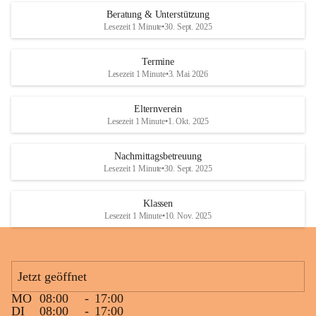
Den krönenden Abschluss bildete eine ausgelassene Wasserschlacht. 
Beratung & Unterstützung
Niemand blieb trocken, und die Kinder genossen die willkommene 
Lesezeit 1 Minute
•
30. Sept. 2025
Abkühlung bei sommerlichen Temperaturen. Mit vielen lachenden 
Gesichtern und schönen gemeinsamen Erinnerungen endete ein 
Termine
gelungener Tag.
Lesezeit 1 Minute
•
3. Mai 2026
Elternverein
Lesezeit 1 Minute
•
1. Okt. 2025
Nachmittagsbetreuung
Lesezeit 1 Minute
•
30. Sept. 2025
Klassen
Lesezeit 1 Minute
•
10. Nov. 2025
Jetzt geöffnet
MO
08:00
-
17:00
DI
08:00
-
17:00