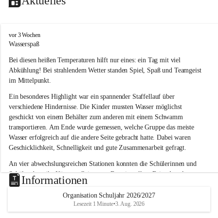
Aktuelles
V
vor 3 Wochen
o
Wasserspaß 
l
Bei diesen heißen Temperaturen hilft nur eines: ein Tag mit viel 
k
s
Abkühlung! Bei strahlendem Wetter standen Spiel, Spaß und Teamgeist 
s
im Mittelpunkt.
c
h
Ein besonderes Highlight war ein spannender Staffellauf über 
u
verschiedene Hindernisse. Die Kinder mussten Wasser möglichst 
l
geschickt von einem Behälter zum anderen mit einem Schwamm 
e
transportieren. Am Ende wurde gemessen, welche Gruppe das meiste 
L
Wasser erfolgreich auf die andere Seite gebracht hatte. Dabei waren 
a
Geschicklichkeit, Schnelligkeit und gute Zusammenarbeit gefragt.
u
b
An vier abwechslungsreichen Stationen konnten die Schülerinnen und 
e
Schüler dann ihr Können allein unter Beweis stellen. Beim Angeln 
g
Informationen
g
waren Geduld und Fingerspitzengefühl gefragt, während beim 
Zielschießen mit Wasserpistolen oder Schwämmen Treffsicherheit 
Organisation Schuljahr 2026/2027
Lesezeit 1 Minute
•
3. Aug. 2026
bewiesen werden musste. 