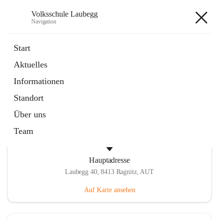
Volksschule Laubegg
Navigation
Volksschule Laubegg
Start
Aktuelles
öffnet
Termine 25/26
Informationen
in
Artikel
neuem
Standort
Tab
Über uns
Team
Hauptadresse
Laubegg 40, 8413 Ragnitz, AUT
Auf Karte ansehen