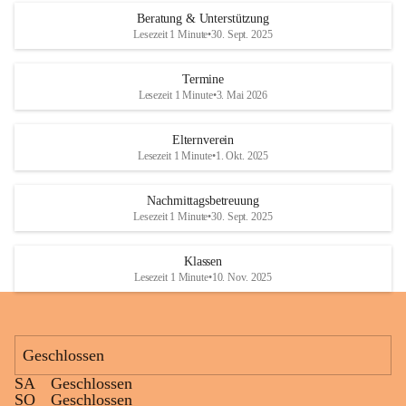
Den krönenden Abschluss bildete eine ausgelassene Wasserschlacht. 
Beratung & Unterstützung
Niemand blieb trocken, und die Kinder genossen die willkommene 
Lesezeit 1 Minute
•
30. Sept. 2025
Abkühlung bei sommerlichen Temperaturen. Mit vielen lachenden 
Gesichtern und schönen gemeinsamen Erinnerungen endete ein 
Termine
gelungener Tag.
Lesezeit 1 Minute
•
3. Mai 2026
Elternverein
Lesezeit 1 Minute
•
1. Okt. 2025
Nachmittagsbetreuung
Lesezeit 1 Minute
•
30. Sept. 2025
Klassen
Lesezeit 1 Minute
•
10. Nov. 2025
Geschlossen
SA
Geschlossen
SO
Geschlossen