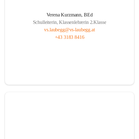
A
lle sind wichtig, ob fern oder nah.
Verena Kurzmann, BEd
U
nterricht bunt, mit Herz und mit Sinn,
Schulleiterin, Klassenlehrerin 2.Klasse
B
ücher und Pausen – das gehört hier hin.
vs.laubegg@vs-laubegg.at
+43 3183 8416
E
ntdecken, forschen, neugierig sein,
G
emeinsam stark, niemand ist allein,
G
roß und Klein unterstützen sich,  
in Laubegg da zählt das Wir ganz sicherlich.