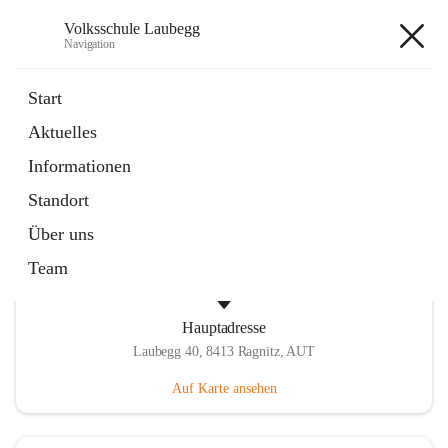
Volksschule Laubegg
Navigation
Volksschule Laubegg
Start
Aktuelles
öffnet
Termine 25/26
Informationen
in
Artikel
neuem
Standort
Tab
Über uns
Team
Hauptadresse
Laubegg 40, 8413 Ragnitz, AUT
Auf Karte ansehen