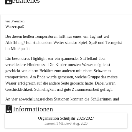
Aktuelles
V
vor 3 Wochen
o
Wasserspaß 
l
Bei diesen heißen Temperaturen hilft nur eines: ein Tag mit viel 
k
s
Abkühlung! Bei strahlendem Wetter standen Spiel, Spaß und Teamgeist 
s
im Mittelpunkt.
c
h
Ein besonderes Highlight war ein spannender Staffellauf über 
u
verschiedene Hindernisse. Die Kinder mussten Wasser möglichst 
l
geschickt von einem Behälter zum anderen mit einem Schwamm 
e
transportieren. Am Ende wurde gemessen, welche Gruppe das meiste 
L
Wasser erfolgreich auf die andere Seite gebracht hatte. Dabei waren 
a
Geschicklichkeit, Schnelligkeit und gute Zusammenarbeit gefragt.
u
b
An vier abwechslungsreichen Stationen konnten die Schülerinnen und 
e
Schüler dann ihr Können allein unter Beweis stellen. Beim Angeln 
g
Informationen
g
waren Geduld und Fingerspitzengefühl gefragt, während beim 
Zielschießen mit Wasserpistolen oder Schwämmen Treffsicherheit 
Organisation Schuljahr 2026/2027
Lesezeit 1 Minute
•
3. Aug. 2026
bewiesen werden musste. 